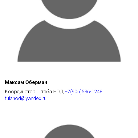
Максим Оберман
Координатор Штаба НОД
+7(906)536-1248
tulanod@yandex.ru