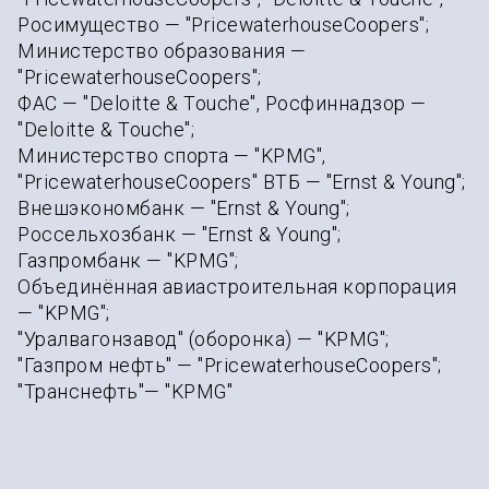
Росимущество — "PricewaterhouseCoopers";
Министерство образования —
"PricewaterhouseCoopers";
ФАС — "Deloitte & Touche", Росфиннадзор —
"Deloitte & Touche";
Министерство спорта — "KPMG",
"PricewaterhouseCoopers" ВТБ — "Ernst & Young";
Внешэкономбанк — "Ernst & Young";
Россельхозбанк — "Ernst & Young";
Газпромбанк — "KPMG";
Объединённая авиастроительная корпорация
— "KPMG";
"Уралвагонзавод" (оборонка) — "KPMG";
"Газпром нефть" — "PricewaterhouseCoopers";
"Транснефть"— "KPMG"