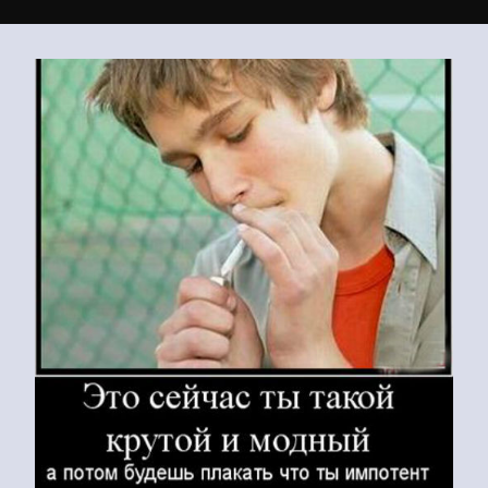
Почему подростки из Тулы
начинают курить?
02
Отмени свое решение 1993г.!
Измени Колониальную Конституцию РФ
1993г.
Разреши СВОЮ идеологию в СВОЕЙ