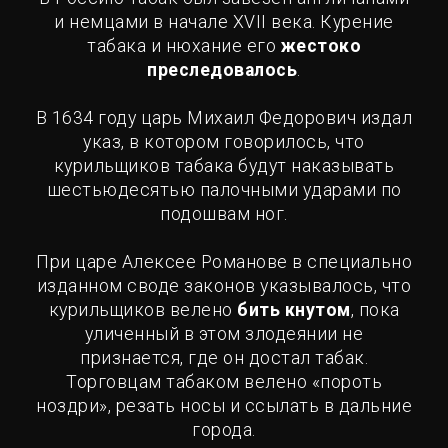
и немцами в начале XVII века. Курение
табака и нюхание его
жестоко
преследовалось
.
В 1634 году царь Михаил Федорович издал
указ, в котором говорилось, что
курильщиков табака будут наказывать
шестьюдесятью палочными ударами по
подошвам ног.
При царе Алексее Романове в специально
изданном своде законов указывалось, что
курильщиков велено
бить кнутом
, пока
уличенный в этом злодеянии не
признается, где он достал табак.
Торговцам табаком велено «пороть
ноздри», резать носы и ссылать в дальние
города.