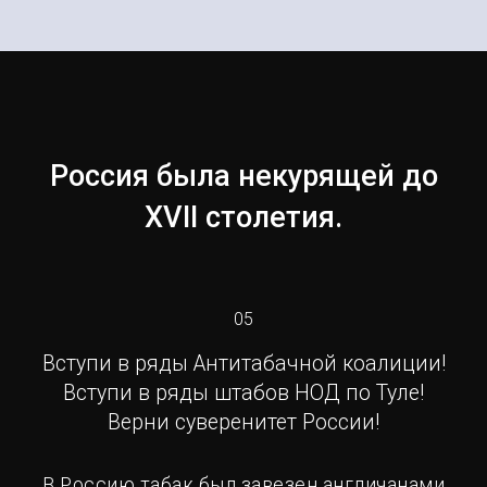
Россия была некурящей до
ХVII столетия.
05
Вступи в ряды Антитабачной коалиции!
Вступи в ряды штабов НОД по Туле!
Верни суверенитет России!
В Россию табак был завезен англичанами